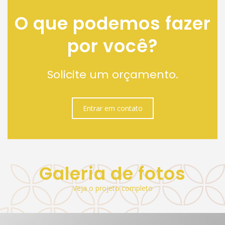
O que podemos fazer
por você?
Solicite um orçamento.
Entrar em contato
Galeria de fotos
Veja o projeto completo